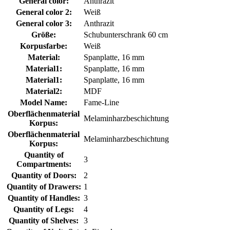
General color:
Anthrazit
General color 2:
Weiß
General color 3:
Anthrazit
Größe:
Schubunterschrank 60 cm
Korpusfarbe:
Weiß
Material:
Spanplatte, 16 mm
Material1:
Spanplatte, 16 mm
Material1:
Spanplatte, 16 mm
Material2:
MDF
Model Name:
Fame-Line
Oberflächenmaterial
Melaminharzbeschichtung
Korpus:
Oberflächenmaterial
Melaminharzbeschichtung
Korpus:
Quantity of
3
Compartments:
Quantity of Doors:
2
Quantity of Drawers:
1
Quantity of Handles:
3
Quantity of Legs:
4
Quantity of Shelves:
3