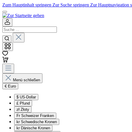
Zum Hauptinhalt springen
Zur Suche springen
Zur Hauptnavigation 
Menü schließen
€
Euro
$
US-Dollar
£
Pfund
zł
Złoty
Fr
Schweizer Franken
kr
Schwedische Kronen
kr
Dänische Kronen