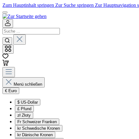
Zum Hauptinhalt springen
Zur Suche springen
Zur Hauptnavigation 
Menü schließen
€
Euro
$
US-Dollar
£
Pfund
zł
Złoty
Fr
Schweizer Franken
kr
Schwedische Kronen
kr
Dänische Kronen