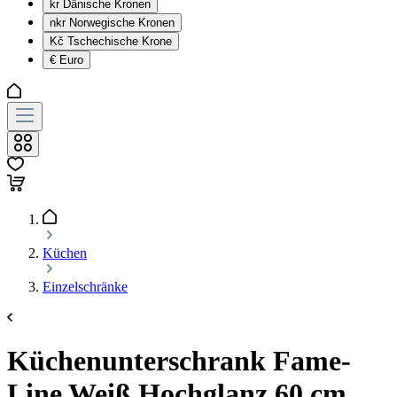
kr
Dänische Kronen
nkr
Norwegische Kronen
Kč
Tschechische Krone
€
Euro
Küchen
Einzelschränke
Küchenunterschrank Fame-
Line Weiß Hochglanz 60 cm