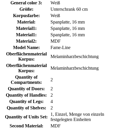
General color 3:
Weiß
Größe:
Unterschrank 60 cm
Korpusfarbe:
Weiß
Material:
Spanplatte, 16 mm
Material1:
Spanplatte, 16 mm
Material1:
Spanplatte, 16 mm
Material2:
MDF
Model Name:
Fame-Line
Oberflächenmaterial
Melaminharzbeschichtung
Korpus:
Oberflächenmaterial
Melaminharzbeschichtung
Korpus:
Quantity of
2
Compartments:
Quantity of Doors:
2
Quantity of Handles:
2
Quantity of Legs:
4
Quantity of Shelves:
2
1, Einzel, Menge von einzeln
Quantity of Units Set:
festgelegten Einheiten
Second Material:
MDF