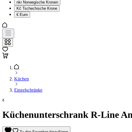
nkr
Norwegische Kronen
Kč
Tschechische Krone
€
Euro
Küchen
Einzelschränke
Küchenunterschrank R-Line Anth
Zu den Favoriten hinzufügen