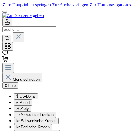
Zum Hauptinhalt springen
Zur Suche springen
Zur Hauptnavigation 
Menü schließen
€
Euro
$
US-Dollar
£
Pfund
zł
Złoty
Fr
Schweizer Franken
kr
Schwedische Kronen
kr
Dänische Kronen