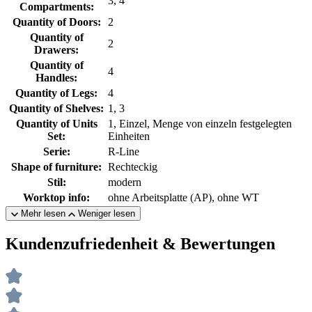
3, 4
Compartments:
Quantity of Doors:
2
Quantity of
2
Drawers:
Quantity of
4
Handles:
Quantity of Legs:
4
Quantity of Shelves:
1, 3
Quantity of Units
1, Einzel, Menge von einzeln festgelegten
Set:
Einheiten
Serie:
R-Line
Shape of furniture:
Rechteckig
Stil:
modern
Worktop info:
ohne Arbeitsplatte (AP), ohne WT
Mehr lesen
Weniger lesen
Kundenzufriedenheit & Bewertungen