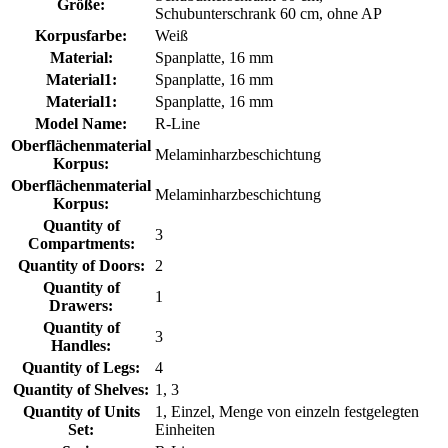
Größe:
Schubunterschrank 60 cm, ohne AP
Korpusfarbe:
Weiß
Material:
Spanplatte, 16 mm
Material1:
Spanplatte, 16 mm
Material1:
Spanplatte, 16 mm
Model Name:
R-Line
Oberflächenmaterial
Melaminharzbeschichtung
Korpus:
Oberflächenmaterial
Melaminharzbeschichtung
Korpus:
Quantity of
3
Compartments:
Quantity of Doors:
2
Quantity of
1
Drawers:
Quantity of
3
Handles:
Quantity of Legs:
4
Quantity of Shelves:
1, 3
Quantity of Units
1, Einzel, Menge von einzeln festgelegten
Set:
Einheiten