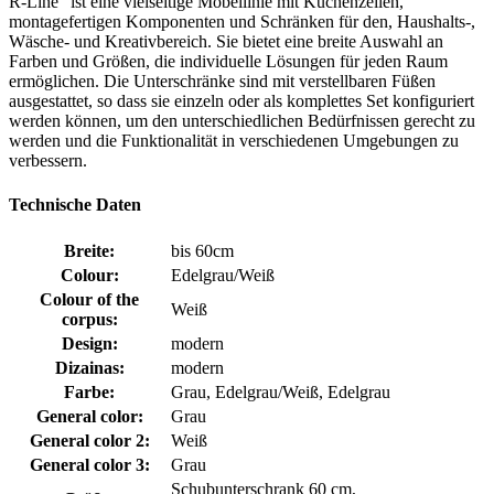
R-Line" ist eine vielseitige Möbellinie mit Küchenzeilen,
montagefertigen Komponenten und Schränken für den, Haushalts-,
Wäsche- und Kreativbereich. Sie bietet eine breite Auswahl an
Farben und Größen, die individuelle Lösungen für jeden Raum
ermöglichen. Die Unterschränke sind mit verstellbaren Füßen
ausgestattet, so dass sie einzeln oder als komplettes Set konfiguriert
werden können, um den unterschiedlichen Bedürfnissen gerecht zu
werden und die Funktionalität in verschiedenen Umgebungen zu
verbessern.
Technische Daten
Breite:
bis 60cm
Colour:
Edelgrau/Weiß
Colour of the
Weiß
corpus:
Design:
modern
Dizainas:
modern
Farbe:
Grau, Edelgrau/Weiß, Edelgrau
General color:
Grau
General color 2:
Weiß
General color 3:
Grau
Schubunterschrank 60 cm,