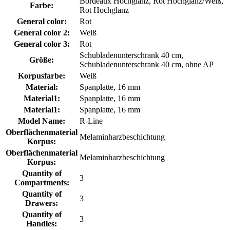
Bordeaux Hochglanz, Rot Hochglanz/Weiß,
Farbe:
Rot Hochglanz
General color:
Rot
General color 2:
Weiß
General color 3:
Rot
Schubladenunterschrank 40 cm,
Größe:
Schubladenunterschrank 40 cm, ohne AP
Korpusfarbe:
Weiß
Material:
Spanplatte, 16 mm
Material1:
Spanplatte, 16 mm
Material1:
Spanplatte, 16 mm
Model Name:
R-Line
Oberflächenmaterial
Melaminharzbeschichtung
Korpus:
Oberflächenmaterial
Melaminharzbeschichtung
Korpus:
Quantity of
3
Compartments:
Quantity of
3
Drawers:
Quantity of
3
Handles: