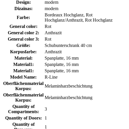
Design:
modern
Dizainas:
modern
Bordeaux Hochglanz, Rot
Farbe:
Hochglanz/Anthrazit, Rot Hochglanz
General color:
Rot
General color 2:
Anthrazit
General color 3:
Rot
Größe:
Schubunterschrank 40 cm
Korpusfarbe:
Anthrazit
Material:
Spanplatte, 16 mm
Material1:
Spanplatte, 16 mm
Material1:
Spanplatte, 16 mm
Model Name:
R-Line
Oberflächenmaterial
Melaminharzbeschichtung
Korpus:
Oberflächenmaterial
Melaminharzbeschichtung
Korpus:
Quantity of
3
Compartments:
Quantity of Doors:
1
Quantity of
1