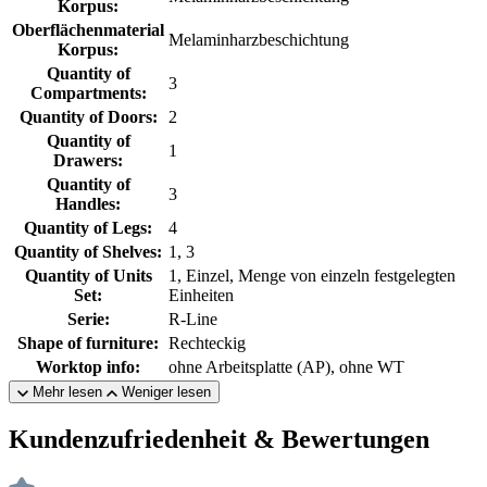
Korpus:
Oberflächenmaterial
Melaminharzbeschichtung
Korpus:
Quantity of
3
Compartments:
Quantity of Doors:
2
Quantity of
1
Drawers:
Quantity of
3
Handles:
Quantity of Legs:
4
Quantity of Shelves:
1, 3
Quantity of Units
1, Einzel, Menge von einzeln festgelegten
Set:
Einheiten
Serie:
R-Line
Shape of furniture:
Rechteckig
Worktop info:
ohne Arbeitsplatte (AP), ohne WT
Mehr lesen
Weniger lesen
Kundenzufriedenheit & Bewertungen