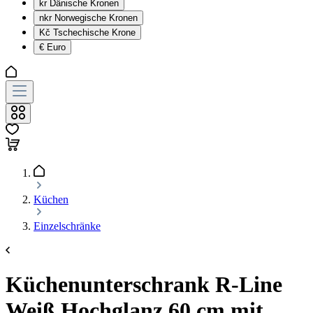
kr
Dänische Kronen
nkr
Norwegische Kronen
Kč
Tschechische Krone
€
Euro
Küchen
Einzelschränke
Küchenunterschrank R-Line
Weiß Hochglanz 60 cm mit