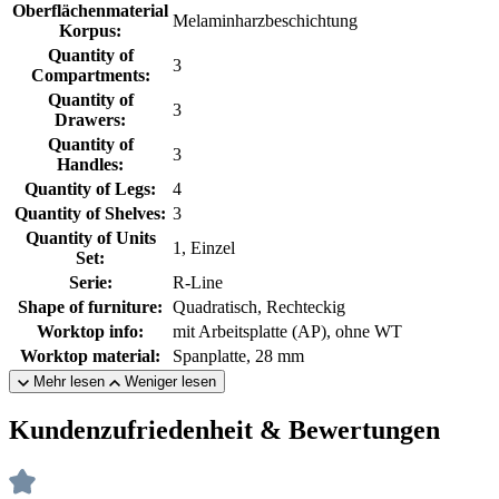
Oberflächenmaterial
Melaminharzbeschichtung
Korpus:
Quantity of
3
Compartments:
Quantity of
3
Drawers:
Quantity of
3
Handles:
Quantity of Legs:
4
Quantity of Shelves:
3
Quantity of Units
1, Einzel
Set:
Serie:
R-Line
Shape of furniture:
Quadratisch, Rechteckig
Worktop info:
mit Arbeitsplatte (AP), ohne WT
Worktop material:
Spanplatte, 28 mm
Mehr lesen
Weniger lesen
Kundenzufriedenheit & Bewertungen