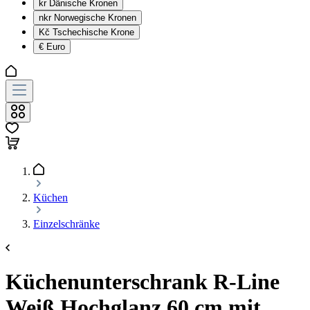
kr
Dänische Kronen
nkr
Norwegische Kronen
Kč
Tschechische Krone
€
Euro
Küchen
Einzelschränke
Küchenunterschrank R-Line
Weiß Hochglanz 60 cm mit