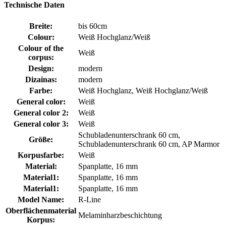
Technische Daten
Breite:
bis 60cm
Colour:
Weiß Hochglanz/Weiß
Colour of the
Weiß
corpus:
Design:
modern
Dizainas:
modern
Farbe:
Weiß Hochglanz, Weiß Hochglanz/Weiß
General color:
Weiß
General color 2:
Weiß
General color 3:
Weiß
Schubladenunterschrank 60 cm,
Größe:
Schubladenunterschrank 60 cm, AP Marmor
Korpusfarbe:
Weiß
Material:
Spanplatte, 16 mm
Material1:
Spanplatte, 16 mm
Material1:
Spanplatte, 16 mm
Model Name:
R-Line
Oberflächenmaterial
Melaminharzbeschichtung
Korpus: