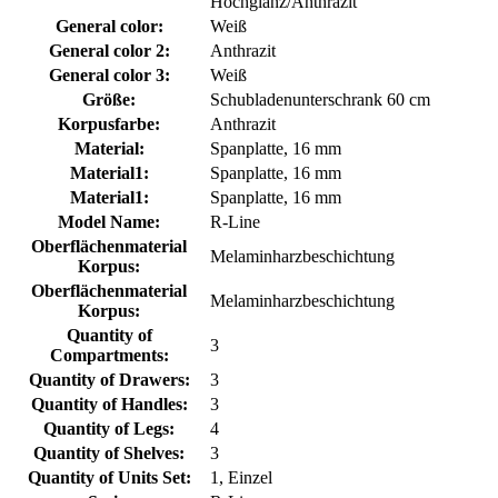
Hochglanz/Anthrazit
General color:
Weiß
General color 2:
Anthrazit
General color 3:
Weiß
Größe:
Schubladenunterschrank 60 cm
Korpusfarbe:
Anthrazit
Material:
Spanplatte, 16 mm
Material1:
Spanplatte, 16 mm
Material1:
Spanplatte, 16 mm
Model Name:
R-Line
Oberflächenmaterial
Melaminharzbeschichtung
Korpus:
Oberflächenmaterial
Melaminharzbeschichtung
Korpus:
Quantity of
3
Compartments:
Quantity of Drawers:
3
Quantity of Handles:
3
Quantity of Legs:
4
Quantity of Shelves:
3
Quantity of Units Set:
1, Einzel