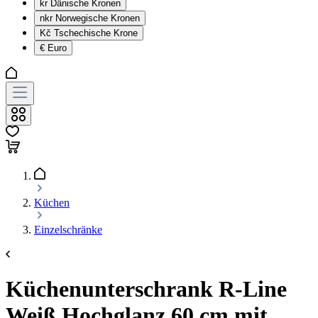
kr
Dänische Kronen
nkr
Norwegische Kronen
Kč
Tschechische Krone
€
Euro
Küchen
Einzelschränke
Küchenunterschrank R-Line
Weiß Hochglanz 60 cm mit