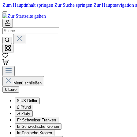
Zum Hauptinhalt springen
Zur Suche springen
Zur Hauptnavigation 
Menü schließen
€
Euro
$
US-Dollar
£
Pfund
zł
Złoty
Fr
Schweizer Franken
kr
Schwedische Kronen
kr
Dänische Kronen