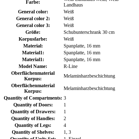
Farbe:
Landhaus
General color:
Weiß
General color 2:
Weiß
General color 3:
Weiß
Größe:
Schubunterschrank 30 cm
Korpusfarbe:
Weiß
Material:
Spanplatte, 16 mm
Material1:
Spanplatte, 16 mm
Material1:
Spanplatte, 16 mm
Model Name:
R-Line
Oberflächenmaterial
Melaminharzbeschichtung
Korpus:
Oberflächenmaterial
Melaminharzbeschichtung
Korpus:
Quantity of Compartments:
3
Quantity of Doors:
1
Quantity of Drawers:
1
Quantity of Handles:
2
Quantity of Legs:
4
Quantity of Shelves:
1, 3
Quantity of Units Set:
1, Einzel