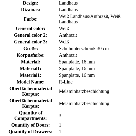
Design:
Landhaus
Dizainas:
Landhaus
Weiß Landhaus/Anthrazit, Weiß
Farbe:
Landhaus
General color:
Weiß
General color 2:
Anthrazit
General color 3:
Weiß
Größe:
Schubunterschrank 30 cm
Korpusfarbe:
Anthrazit
Material:
Spanplatte, 16 mm
Material1:
Spanplatte, 16 mm
Material1:
Spanplatte, 16 mm
Model Name:
R-Line
Oberflächenmaterial
Melaminharzbeschichtung
Korpus:
Oberflächenmaterial
Melaminharzbeschichtung
Korpus:
Quantity of
3
Compartments:
Quantity of Doors:
1
Quantity of Drawers:
1