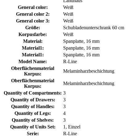
Landhaus
General color:
Weiß
General color 2:
Weiß
General color 3:
Weiß
Größe:
Schubladenunterschrank 60 cm
Korpusfarbe:
Weiß
Material:
Spanplatte, 16 mm
Material1:
Spanplatte, 16 mm
Material1:
Spanplatte, 16 mm
Model Name:
R-Line
Oberflächenmaterial
Melaminharzbeschichtung
Korpus:
Oberflächenmaterial
Melaminharzbeschichtung
Korpus:
Quantity of Compartments:
3
Quantity of Drawers:
3
Quantity of Handles:
3
Quantity of Legs:
4
Quantity of Shelves:
3
Quantity of Units Set:
1, Einzel
Serie:
R-Line