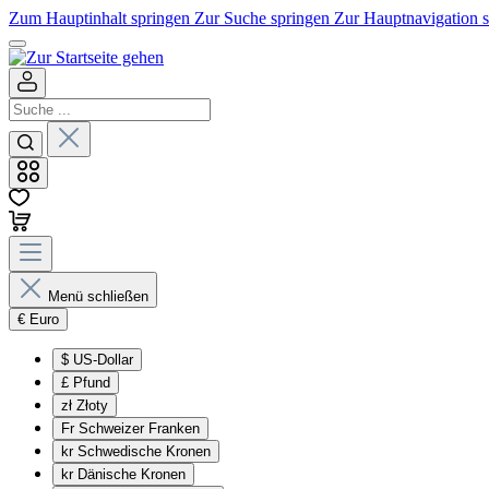
Zum Hauptinhalt springen
Zur Suche springen
Zur Hauptnavigation 
Menü schließen
€
Euro
$
US-Dollar
£
Pfund
zł
Złoty
Fr
Schweizer Franken
kr
Schwedische Kronen
kr
Dänische Kronen