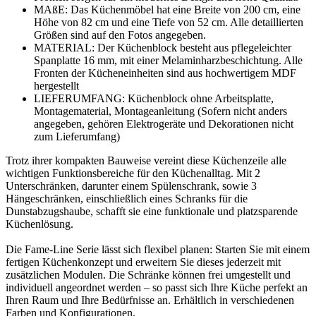
MAßE: Das Küchenmöbel hat eine Breite von 200 cm, eine
Höhe von 82 cm und eine Tiefe von 52 cm. Alle detaillierten
Größen sind auf den Fotos angegeben.
MATERIAL: Der Küchenblock besteht aus pflegeleichter
Spanplatte 16 mm, mit einer Melaminharzbeschichtung. Alle
Fronten der Kücheneinheiten sind aus hochwertigem MDF
hergestellt
LIEFERUMFANG: Küchenblock ohne Arbeitsplatte,
Montagematerial, Montageanleitung (Sofern nicht anders
angegeben, gehören Elektrogeräte und Dekorationen nicht
zum Lieferumfang)
Trotz ihrer kompakten Bauweise vereint diese Küchenzeile alle
wichtigen Funktionsbereiche für den Küchenalltag. Mit 2
Unterschränken, darunter einem Spülenschrank, sowie 3
Hängeschränken, einschließlich eines Schranks für die
Dunstabzugshaube, schafft sie eine funktionale und platzsparende
Küchenlösung.
Die Fame-Line Serie lässt sich flexibel planen: Starten Sie mit einem
fertigen Küchenkonzept und erweitern Sie dieses jederzeit mit
zusätzlichen Modulen. Die Schränke können frei umgestellt und
individuell angeordnet werden – so passt sich Ihre Küche perfekt an
Ihren Raum und Ihre Bedürfnisse an. Erhältlich in verschiedenen
Farben und Konfigurationen.