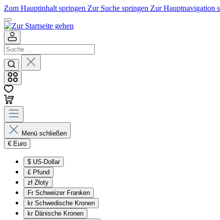
Zum Hauptinhalt springen
Zur Suche springen
Zur Hauptnavigation 
Menü schließen
€
Euro
$
US-Dollar
£
Pfund
zł
Złoty
Fr
Schweizer Franken
kr
Schwedische Kronen
kr
Dänische Kronen