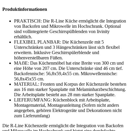
Produktinformationen
PRAKTISCH: Die R-Line Küche ermöglicht die Integration
von Backofen und Mikrowelle im Hochschrank. Optional
sind vollintegrierte Geschirrspülblenden von livinity
erhältlich.
FLEXIBEL PLANBAR: Die Küchenzeile mit 5
Unterschränken und 3 Hängeschränken lässt sich flexibel
erweitern. Inklusive Geschirrspülerblende und
höhenverstellbaren Füßen.
MAẞE: Das Küchenmöbel hat eine Breite von 300 cm und
eine Höhe von 207 cm. Die Unterschränke sind 46 cm tief.
Backofennische: 56,8x59,4x55 cm. Mikrowellennische:
56,8x45x55 cm.
MATERIAL: Fronten und Korpus der Küchenzeile bestehen
aus 16 mm starker Spanplatte mit Melaminharzbeschichtung.
Die Arbeitsplatte besteht aus 28 mm starker Spanplatte.
LIEFERUMFANG: Küchenblock mit Arbeitsplatte,
Montagematerial, Montageanleitung (Sofern nicht anders
angegeben, gehören Elektrogeräte und Dekorationen nicht
zum Lieferumfang)
Die R-Line Küchenzeile ermöglicht die Integration von Backofen
und Mikrowelle im Hochschrank und bietet eine durchdachte