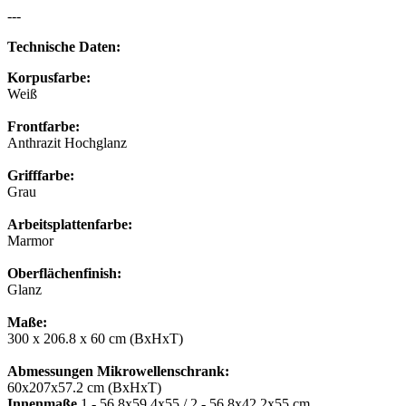
---
Technische Daten:
Korpusfarbe:
Weiß
Frontfarbe:
Anthrazit Hochglanz
Grifffarbe:
Grau
Arbeitsplattenfarbe:
Marmor
Oberflächenfinish:
Glanz
Maße:
300 x 206.8 x 60 cm (BxHxT)
Abmessungen Mikrowellenschrank:
60x207x57.2 cm (BxHxT)
Innenmaße
1 - 56.8x59.4x55 / 2 - 56.8x42.2x55 cm