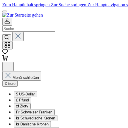
Zum Hauptinhalt springen
Zur Suche springen
Zur Hauptnavigation 
Menü schließen
€
Euro
$
US-Dollar
£
Pfund
zł
Złoty
Fr
Schweizer Franken
kr
Schwedische Kronen
kr
Dänische Kronen