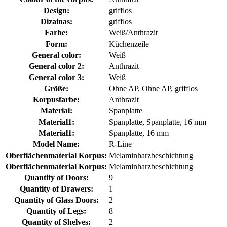
Design:
grifflos
Dizainas:
grifflos
Farbe:
Weiß/Anthrazit
Form:
Küchenzeile
General color:
Weiß
General color 2:
Anthrazit
General color 3:
Weiß
Größe:
Ohne AP, Ohne AP, grifflos
Korpusfarbe:
Anthrazit
Material:
Spanplatte
Material1:
Spanplatte, Spanplatte, 16 mm
Material1:
Spanplatte, 16 mm
Model Name:
R-Line
Oberflächenmaterial Korpus:
Melaminharzbeschichtung
Oberflächenmaterial Korpus:
Melaminharzbeschichtung
Quantity of Doors:
9
Quantity of Drawers:
1
Quantity of Glass Doors:
2
Quantity of Legs:
8
Quantity of Shelves:
2