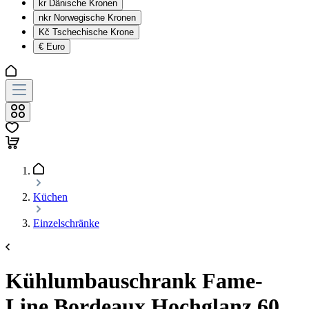
kr
Dänische Kronen
nkr
Norwegische Kronen
Kč
Tschechische Krone
€
Euro
Küchen
Einzelschränke
Kühlumbauschrank Fame-
Line Bordeaux Hochglanz 60