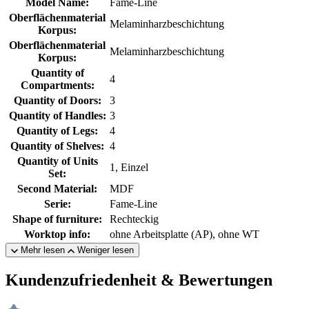
Model Name:
Fame-Line
Oberflächenmaterial
Melaminharzbeschichtung
Korpus:
Oberflächenmaterial
Melaminharzbeschichtung
Korpus:
Quantity of
4
Compartments:
Quantity of Doors:
3
Quantity of Handles:
3
Quantity of Legs:
4
Quantity of Shelves:
4
Quantity of Units
1, Einzel
Set:
Second Material:
MDF
Serie:
Fame-Line
Shape of furniture:
Rechteckig
Worktop info:
ohne Arbeitsplatte (AP), ohne WT
Mehr lesen
Weniger lesen
Kundenzufriedenheit & Bewertungen