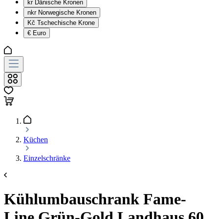
kr
Dänische Kronen
nkr
Norwegische Kronen
Kč
Tschechische Krone
€
Euro
Küchen
Einzelschränke
Kühlumbauschrank Fame-
Line Grün-Gold Landhaus 60