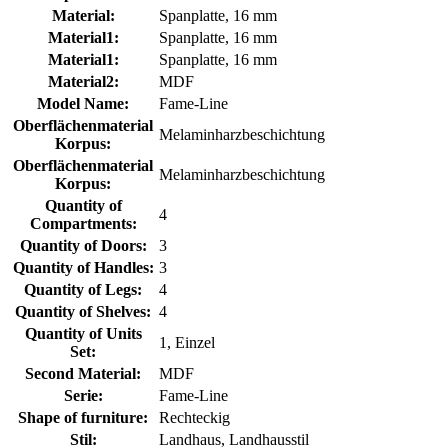
Material:
Spanplatte, 16 mm
Material1:
Spanplatte, 16 mm
Material1:
Spanplatte, 16 mm
Material2:
MDF
Model Name:
Fame-Line
Oberflächenmaterial
Melaminharzbeschichtung
Korpus:
Oberflächenmaterial
Melaminharzbeschichtung
Korpus:
Quantity of
4
Compartments:
Quantity of Doors:
3
Quantity of Handles:
3
Quantity of Legs:
4
Quantity of Shelves:
4
Quantity of Units
1, Einzel
Set:
Second Material:
MDF
Serie:
Fame-Line
Shape of furniture:
Rechteckig
Stil:
Landhaus, Landhausstil