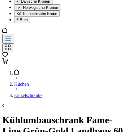
kr
Dänische Kronen
nkr
Norwegische Kronen
Kč
Tschechische Krone
€
Euro
Küchen
Einzelschränke
Kühlumbauschrank Fame-
Line Grün-Gold Landhaus 60