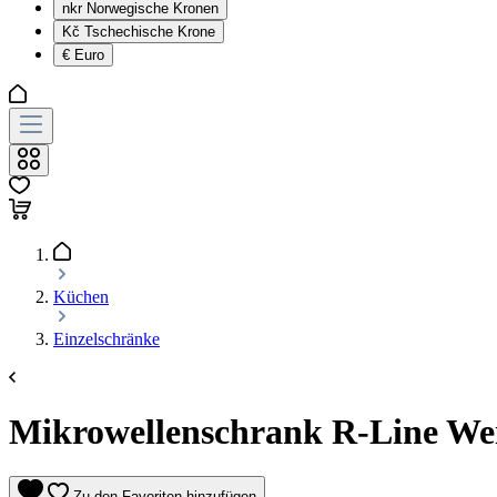
nkr
Norwegische Kronen
Kč
Tschechische Krone
€
Euro
Küchen
Einzelschränke
Mikrowellenschrank R-Line Wei
Zu den Favoriten hinzufügen