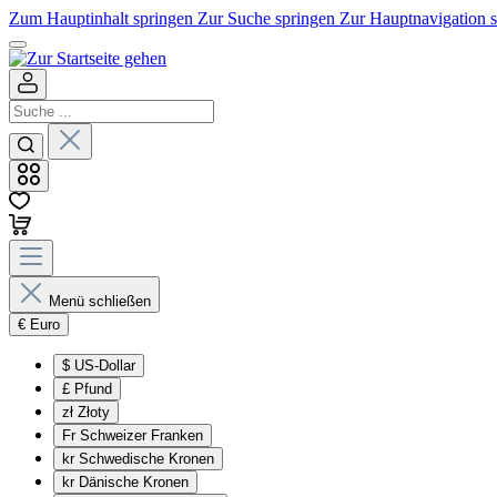
Zum Hauptinhalt springen
Zur Suche springen
Zur Hauptnavigation 
Menü schließen
€
Euro
$
US-Dollar
£
Pfund
zł
Złoty
Fr
Schweizer Franken
kr
Schwedische Kronen
kr
Dänische Kronen