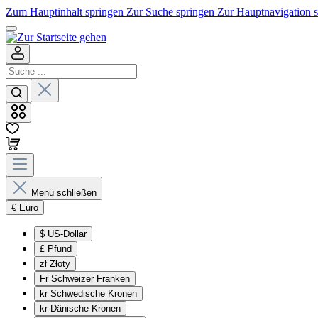
Zum Hauptinhalt springen
Zur Suche springen
Zur Hauptnavigation 
Menü schließen
€
Euro
$
US-Dollar
£
Pfund
zł
Złoty
Fr
Schweizer Franken
kr
Schwedische Kronen
kr
Dänische Kronen