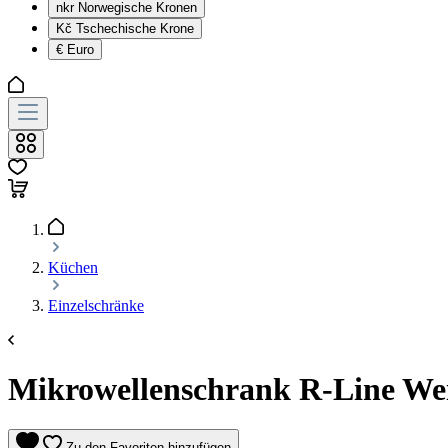
nkr
Norwegische Kronen
Kč
Tschechische Krone
€
Euro
Küchen
Einzelschränke
Mikrowellenschrank R-Line Wei
Zu den Favoriten hinzufügen