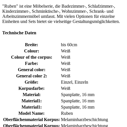
"Ruben" ist eine Möbelserie, die Badezimmer-, Schlafzimmer-,
Kinderzimmer-, Schminktische-, Wohnzimmer-, Schrank- und
Arbeitszimmermöbel umfasst. Mit vielen Optionen für einzelne
Einheiten und Sets bietet sie vielseitige Gestaltungsmöglichkeiten.
Technische Daten
Breite:
bis 60cm
Colour:
Weiß
Colour of the corpus:
Weiß
Farbe:
Weiß
General color:
Weiß
General color 2:
Weiß
Größe:
Einzel, Einzeln
Korpusfarbe:
Weiß
Material:
Spanplatte, 16 mm
Material1:
Spanplatte, 16 mm
Material1:
Spanplatte, 16 mm
Model Name:
Ruben
Oberflächenmaterial Korpus:
Melaminharzbeschichtung
Oberflächenmaterial Korpus:
Melaminharzbeschichtung