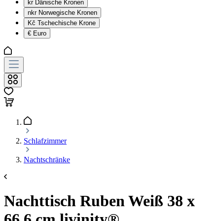
kr
Dänische Kronen
nkr
Norwegische Kronen
Kč
Tschechische Krone
€
Euro
Schlafzimmer
Nachtschränke
Nachttisch Ruben Weiß 38 x
66.6 cm livinity®