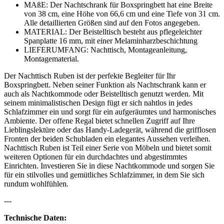
MAßE: Der Nachtschrank für Boxspringbett hat eine Breite
von 38 cm, eine Höhe von 66,6 cm und eine Tiefe von 31 cm.
Alle detaillierten Größen sind auf den Fotos angegeben.
MATERIAL: Der Beistelltisch besteht aus pflegeleichter
Spanplatte 16 mm, mit einer Melaminharzbeschichtung
LIEFERUMFANG: Nachttisch, Montageanleitung,
Montagematerial.
Der Nachttisch Ruben ist der perfekte Begleiter für Ihr
Boxspringbett. Neben seiner Funktion als Nachtschrank kann er
auch als Nachtkommode oder Beistelltisch genutzt werden. Mit
seinem minimalistischen Design fügt er sich nahtlos in jedes
Schlafzimmer ein und sorgt für ein aufgeräumtes und harmonisches
Ambiente. Der offene Regal bietet schnellen Zugriff auf Ihre
Lieblingslektüre oder das Handy-Ladegerät, während die grifflosen
Fronten der beiden Schubladen ein elegantes Aussehen verleihen.
Nachttisch Ruben ist Teil einer Serie von Möbeln und bietet somit
weiteren Optionen für ein durchdachtes und abgestimmtes
Einrichten. Investieren Sie in diese Nachtkommode und sorgen Sie
für ein stilvolles und gemütliches Schlafzimmer, in dem Sie sich
rundum wohlfühlen.
---
Technische Daten: