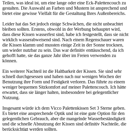
Teilen, was ideal ist, um eine lange oder eine Eck-Palettencouch zu
gestalten. Die Auswahl an Farben und Mustern ist ansprechend und
bietet eine gewisse Vielfalt für die Gestaltung Ihres Außenbereichs.
Leider hat das Set jedoch einige Schwächen, die nicht unbeachtet
bleiben sollten. Erstens, obwohl in der Werbung behauptet wird,
dass diese Kissen wasserfest sind, habe ich festgestellt, dass sie nicht
wirklich wasserabweisend sind. Nach einem Regenschauer waren
die Kissen klamm und mussten einige Zeit in der Sonne trocknen,
um wieder nutzbar zu sein. Das war definitiv enttäuschend, da ich
gehofft hatte, sie das ganze Jahr über im Freien verwenden zu
können.
Ein weiterer Nachteil ist die Haltbarkeit der Kissen. Sie sind sehr
schnell durchgesessen und haben nach nur wenigen Wochen der
Benutzung ihre Form und Festigkeit verloren. Das führte zu einem
weniger bequemen Sitzkomfort auf meiner Palettencouch. Ich hätte
erwartet, dass sie länger halten, insbesondere bei gelegentlicher
Nutzung.
Insgesamt würde ich dem Vicco Palettenkissen Set 3 Sterne geben.
Es bietet eine ansprechende Optik und ist eine gute Option für den
gelegentlichen Gebrauch, aber die mangelnde Wasserbeständigkeit
und die schnelle Abnutzung der Kissen sind definitiv Nachteile, die
berücksichtigt werden sollten.