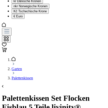
kr
Dänische Kronen
nkr
Norwegische Kronen
Kč
Tschechische Krone
€
Euro
Garten
Palettenkissen
Palettenkissen Set Flocken
Eisblau 5 Teile livinity®