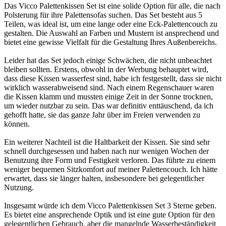
Das Vicco Palettenkissen Set ist eine solide Option für alle, die nach
Polsterung für ihre Palettensofas suchen. Das Set besteht aus 5
Teilen, was ideal ist, um eine lange oder eine Eck-Palettencouch zu
gestalten. Die Auswahl an Farben und Mustern ist ansprechend und
bietet eine gewisse Vielfalt für die Gestaltung Ihres Außenbereichs.
Leider hat das Set jedoch einige Schwächen, die nicht unbeachtet
bleiben sollten. Erstens, obwohl in der Werbung behauptet wird,
dass diese Kissen wasserfest sind, habe ich festgestellt, dass sie nicht
wirklich wasserabweisend sind. Nach einem Regenschauer waren
die Kissen klamm und mussten einige Zeit in der Sonne trocknen,
um wieder nutzbar zu sein. Das war definitiv enttäuschend, da ich
gehofft hatte, sie das ganze Jahr über im Freien verwenden zu
können.
Ein weiterer Nachteil ist die Haltbarkeit der Kissen. Sie sind sehr
schnell durchgesessen und haben nach nur wenigen Wochen der
Benutzung ihre Form und Festigkeit verloren. Das führte zu einem
weniger bequemen Sitzkomfort auf meiner Palettencouch. Ich hätte
erwartet, dass sie länger halten, insbesondere bei gelegentlicher
Nutzung.
Insgesamt würde ich dem Vicco Palettenkissen Set 3 Sterne geben.
Es bietet eine ansprechende Optik und ist eine gute Option für den
gelegentlichen Gebrauch, aber die mangelnde Wasserbeständigkeit