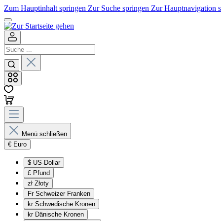
Zum Hauptinhalt springen
Zur Suche springen
Zur Hauptnavigation 
Menü schließen
€
Euro
$
US-Dollar
£
Pfund
zł
Złoty
Fr
Schweizer Franken
kr
Schwedische Kronen
kr
Dänische Kronen