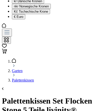
kr
Dänische Kronen
nkr
Norwegische Kronen
Kč
Tschechische Krone
€
Euro
Garten
Palettenkissen
Palettenkissen Set Flocken
Stone 5 Teile livinity®