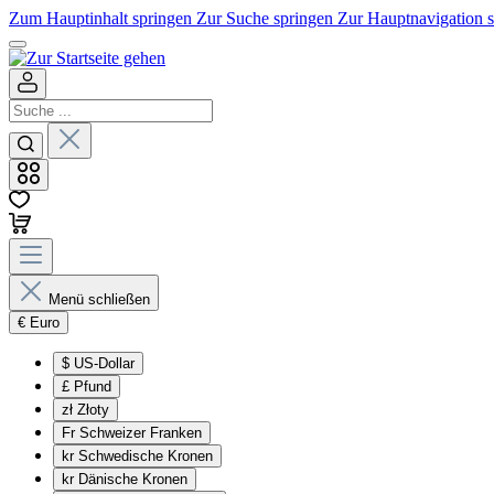
Zum Hauptinhalt springen
Zur Suche springen
Zur Hauptnavigation 
Menü schließen
€
Euro
$
US-Dollar
£
Pfund
zł
Złoty
Fr
Schweizer Franken
kr
Schwedische Kronen
kr
Dänische Kronen