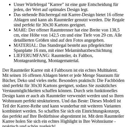
Unser Würfelregal "Karree" ist eine gute Entscheidung für
jeden, der Wert auf optimales Design legt.
Das stehende Bücherregal mit Karree-Design bietet 16 offene
Ablagen und kann als Raumteiler genutzt werden. Die Regale
sind perfekt für 30x30 Kartons geeignet.
MAßE: Der offener Raumtrenner hat eine Breite von 138,5
cm, eine Höhe von 142,5 cm und eine Tiefe von 29 cm. Alle
detaillierten Größen sind auf den Fotos angegeben.
MATERIAL: Das Standregal besteht aus pflegeleichter
Spanplatte 16 mm, mit einer Melaminharzbeschichtung
LIEFERUMFANG: Raumteiler, 4x Faltbox,
Montageanleitung, Montagematerial.
Der Raumteiler Karree mit 4 Faltboxen ist ein echtes Multitalent.
Mit seinen 16 offenen Ablagen bietet er jede Menge Stauraum für
Bücher, Deko und vieles mehr. Besonders praktisch: Die Fachböden
sind perfekt für 30x30 Kartons geeignet, sodass Sie zusätzliches
Verstaumöglichkeiten schaffen können. Durch sein funktionelles
Design kann er auch als Raumteiler verwendet werden und so Ihren
Wohnraum perfekt strukturieren. Und das Beste: Dieses Modell ist
Teil der Karree-Reihe und kann wunderbar mit weiteren Varianten
kombiniert werden. So schaffen Sie sich ein Einrichtungskonzept,
das perfekt auf Ihre Bedürfnisse abgestimmt ist. Mit dem Raumteiler
Karree holen Sie sich ein echtes Highlight in Ihre Wohnräume -
praktisch und schön zugleich!