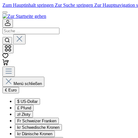
Zum Hauptinhalt springen
Zur Suche springen
Zur Hauptnavigation 
Menü schließen
€
Euro
$
US-Dollar
£
Pfund
zł
Złoty
Fr
Schweizer Franken
kr
Schwedische Kronen
kr
Dänische Kronen