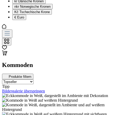
kr
Dänische Kronen
nkr
Norwegische Kronen
Kč
Tschechische Krone
€
Euro
Kommoden
Produkte filtern
Tipp
Bildergalerie überspringen