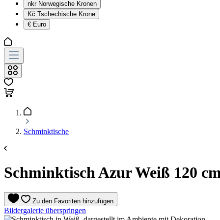
nkr
Norwegische Kronen
Kč
Tschechische Krone
€
Euro
Schminktische
Schminktisch Azur Weiß 120 cm 
Zu den Favoriten hinzufügen
Bildergalerie überspringen