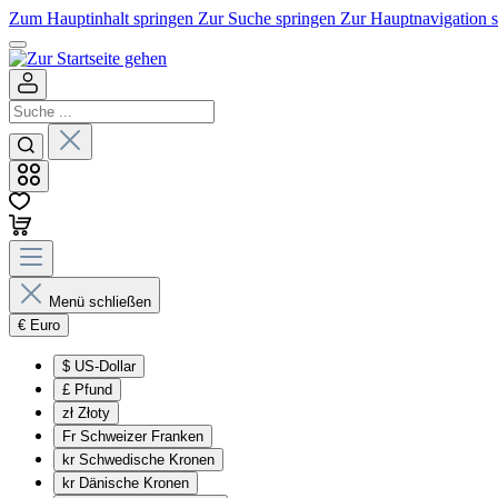
Zum Hauptinhalt springen
Zur Suche springen
Zur Hauptnavigation 
Menü schließen
€
Euro
$
US-Dollar
£
Pfund
zł
Złoty
Fr
Schweizer Franken
kr
Schwedische Kronen
kr
Dänische Kronen