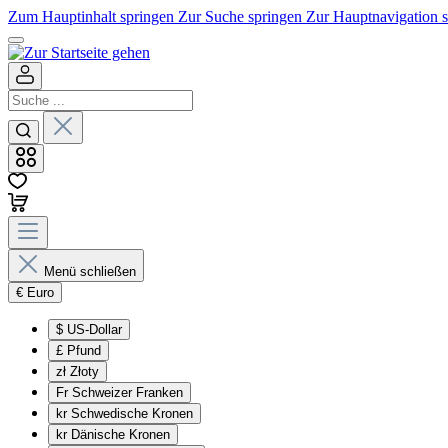
Zum Hauptinhalt springen
Zur Suche springen
Zur Hauptnavigation 
Menü schließen
€
Euro
$
US-Dollar
£
Pfund
zł
Złoty
Fr
Schweizer Franken
kr
Schwedische Kronen
kr
Dänische Kronen