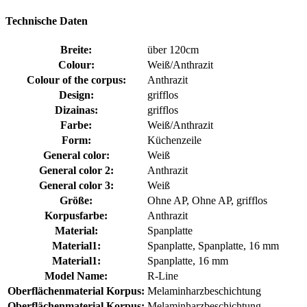
Technische Daten
Breite:
über 120cm
Colour:
Weiß/Anthrazit
Colour of the corpus:
Anthrazit
Design:
grifflos
Dizainas:
grifflos
Farbe:
Weiß/Anthrazit
Form:
Küchenzeile
General color:
Weiß
General color 2:
Anthrazit
General color 3:
Weiß
Größe:
Ohne AP, Ohne AP, grifflos
Korpusfarbe:
Anthrazit
Material:
Spanplatte
Material1:
Spanplatte, Spanplatte, 16 mm
Material1:
Spanplatte, 16 mm
Model Name:
R-Line
Oberflächenmaterial Korpus:
Melaminharzbeschichtung
Oberflächenmaterial Korpus:
Melaminharzbeschichtung