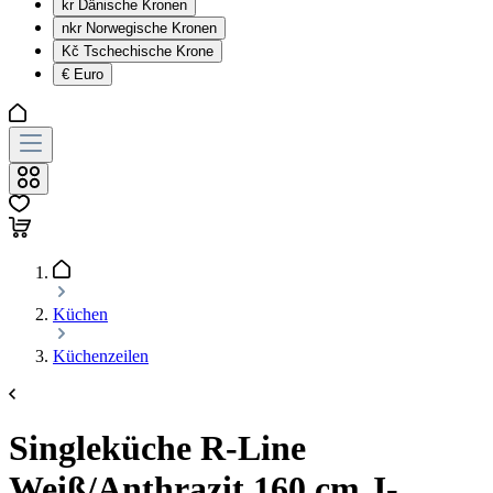
kr
Dänische Kronen
nkr
Norwegische Kronen
Kč
Tschechische Krone
€
Euro
Küchen
Küchenzeilen
Singleküche R-Line
Weiß/Anthrazit 160 cm J-