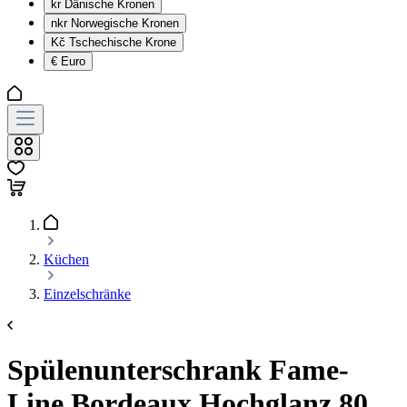
kr
Dänische Kronen
nkr
Norwegische Kronen
Kč
Tschechische Krone
€
Euro
Küchen
Einzelschränke
Spülenunterschrank Fame-
Line Bordeaux Hochglanz 80