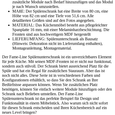
zusätzliche Module nach Bedarf hinzuzufügen und das Modul
je nach Wunsch umzustellen.
MAßE: Der Spülenschrank hat eine Breite von 80 cm, eine
Höhe von 82 cm und eine Tiefe von 51,6 cm. Alle
detaillierten Größen sind auf den Fotos angegeben.
MATERIAL: Das Küchenmöbel besteht aus pflegeleichter
Spanplatte 16 mm, mit einer Melaminharzbeschichtung. Die
Fronten sind aus hochwertigem MDF hergestellt
LIEFERUMFANG: Spülenunterschrank als Bausatz
(Hinweis: Dekoration nicht im Lieferumfang enthalten),
Montageanleitung, Montagematerial.
Der Fame-Line Spülenunterschrank ist ein unverzichtbares Element
für jede Küche. Mit seinen MDF-Fronten ist er nicht nur funktional,
sondern auch stilvoll. Der Schrank bietet ausreichend Platz für die
Spüle und hat ein Regal für zusätzlichen Stauraum. Aber das ist
noch nicht alles. Diese Serie ist in verschiedenen Farben und
Konfigurationen erhältlich, so dass Sie den Schrank an Ihre
Bedürfnisse anpassen können. Wenn Sie zusätzlichen Platz
benötigen, können Sie einfach weitere Module hinzufügen oder den
Schrank nach Belieben umstellen. Der Fame-Line
Spülenunterschrank ist das perfekte Beispiel für Design und
Funktionalität in einem Möbelstück. Also warum sich nicht sofort
für diesen Schrank entscheiden und Ihren Küchenbereich auf ein
neues Level bringen?