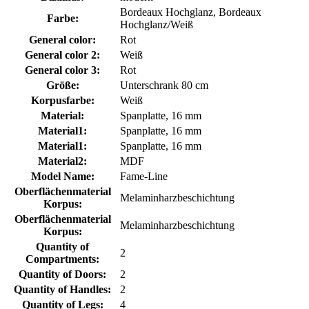
Bordeaux Hochglanz, Bordeaux
Farbe:
Hochglanz/Weiß
General color:
Rot
General color 2:
Weiß
General color 3:
Rot
Größe:
Unterschrank 80 cm
Korpusfarbe:
Weiß
Material:
Spanplatte, 16 mm
Material1:
Spanplatte, 16 mm
Material1:
Spanplatte, 16 mm
Material2:
MDF
Model Name:
Fame-Line
Oberflächenmaterial
Melaminharzbeschichtung
Korpus:
Oberflächenmaterial
Melaminharzbeschichtung
Korpus:
Quantity of
2
Compartments:
Quantity of Doors:
2
Quantity of Handles:
2
Quantity of Legs:
4