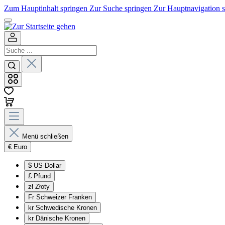
Zum Hauptinhalt springen
Zur Suche springen
Zur Hauptnavigation 
Menü schließen
€
Euro
$
US-Dollar
£
Pfund
zł
Złoty
Fr
Schweizer Franken
kr
Schwedische Kronen
kr
Dänische Kronen