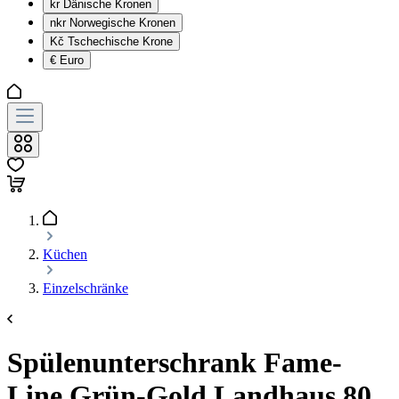
kr
Dänische Kronen
nkr
Norwegische Kronen
Kč
Tschechische Krone
€
Euro
Küchen
Einzelschränke
Spülenunterschrank Fame-
Line Grün-Gold Landhaus 80