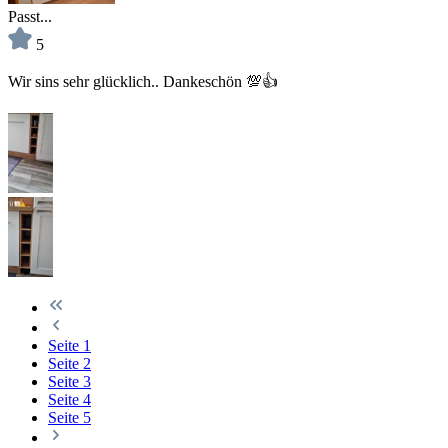
Passt...
5
Wir sins sehr glücklich.. Dankeschön 💯👍
Seite
1
Seite
2
Seite
3
Seite
4
Seite
5