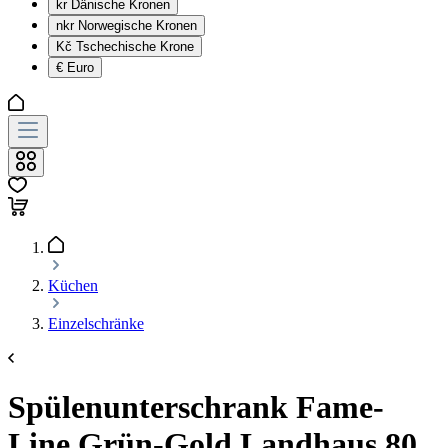
kr
Dänische Kronen
nkr
Norwegische Kronen
Kč
Tschechische Krone
€
Euro
Küchen
Einzelschränke
Spülenunterschrank Fame-
Line Grün-Gold Landhaus 80