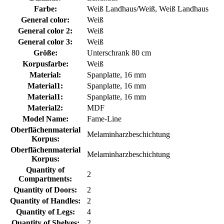
Farbe:
Weiß Landhaus/Weiß, Weiß Landhaus
General color:
Weiß
General color 2:
Weiß
General color 3:
Weiß
Größe:
Unterschrank 80 cm
Korpusfarbe:
Weiß
Material:
Spanplatte, 16 mm
Material1:
Spanplatte, 16 mm
Material1:
Spanplatte, 16 mm
Material2:
MDF
Model Name:
Fame-Line
Oberflächenmaterial
Melaminharzbeschichtung
Korpus:
Oberflächenmaterial
Melaminharzbeschichtung
Korpus:
Quantity of
2
Compartments:
Quantity of Doors:
2
Quantity of Handles:
2
Quantity of Legs:
4
Quantity of Shelves:
2