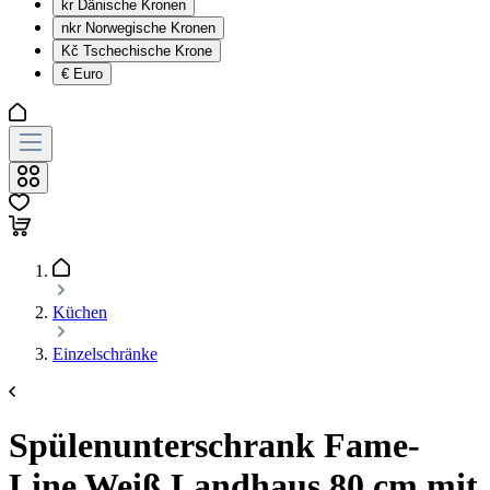
kr
Dänische Kronen
nkr
Norwegische Kronen
Kč
Tschechische Krone
€
Euro
Küchen
Einzelschränke
Spülenunterschrank Fame-
Line Weiß Landhaus 80 cm mit