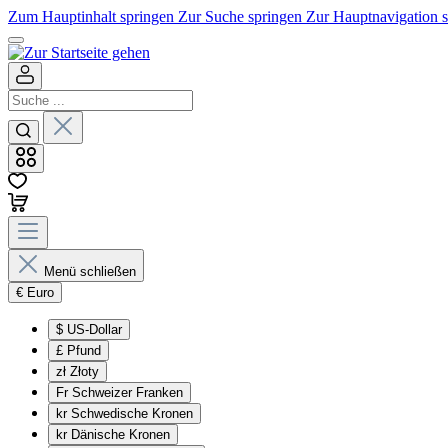
Zum Hauptinhalt springen
Zur Suche springen
Zur Hauptnavigation 
Menü schließen
€
Euro
$
US-Dollar
£
Pfund
zł
Złoty
Fr
Schweizer Franken
kr
Schwedische Kronen
kr
Dänische Kronen