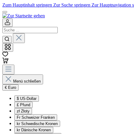
Zum Hauptinhalt springen
Zur Suche springen
Zur Hauptnavigation 
Menü schließen
€
Euro
$
US-Dollar
£
Pfund
zł
Złoty
Fr
Schweizer Franken
kr
Schwedische Kronen
kr
Dänische Kronen