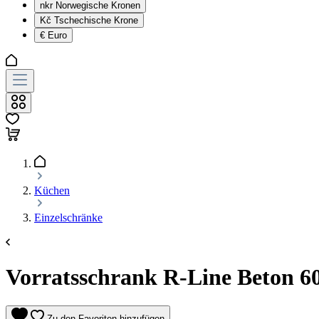
nkr
Norwegische Kronen
Kč
Tschechische Krone
€
Euro
Küchen
Einzelschränke
Vorratsschrank R-Line Beton 60
Zu den Favoriten hinzufügen