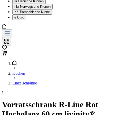
kr
Dänische Kronen
nkr
Norwegische Kronen
Kč
Tschechische Krone
€
Euro
Küchen
Einzelschränke
Vorratsschrank R-Line Rot
Hochglanz 60 cm livinity®