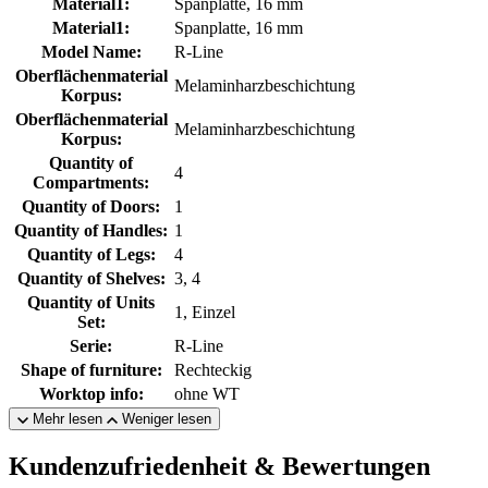
Material1:
Spanplatte, 16 mm
Material1:
Spanplatte, 16 mm
Model Name:
R-Line
Oberflächenmaterial
Melaminharzbeschichtung
Korpus:
Oberflächenmaterial
Melaminharzbeschichtung
Korpus:
Quantity of
4
Compartments:
Quantity of Doors:
1
Quantity of Handles:
1
Quantity of Legs:
4
Quantity of Shelves:
3, 4
Quantity of Units
1, Einzel
Set:
Serie:
R-Line
Shape of furniture:
Rechteckig
Worktop info:
ohne WT
Mehr lesen
Weniger lesen
Kundenzufriedenheit & Bewertungen