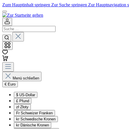
Zum Hauptinhalt springen
Zur Suche springen
Zur Hauptnavigation 
Menü schließen
€
Euro
$
US-Dollar
£
Pfund
zł
Złoty
Fr
Schweizer Franken
kr
Schwedische Kronen
kr
Dänische Kronen