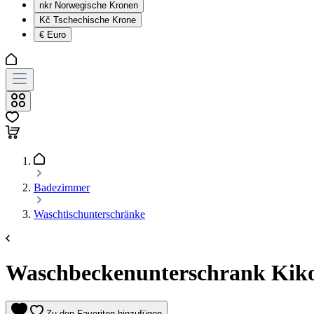
nkr
Norwegische Kronen
Kč
Tschechische Krone
€
Euro
Badezimmer
Waschtischunterschränke
Waschbeckenunterschrank Kiko 
Zu den Favoriten hinzufügen