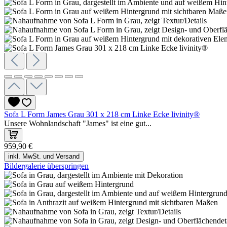
Sofa L Form James Grau 301 x 218 cm Linke Ecke livinity®
Unsere Wohnlandschaft "James" ist eine gut...
959,90 €
inkl. MwSt. und Versand
Bildergalerie überspringen