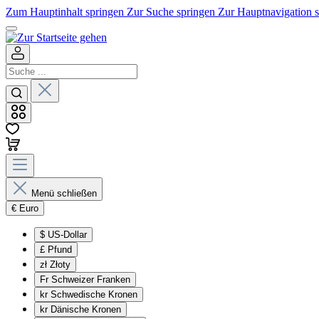
Zum Hauptinhalt springen
Zur Suche springen
Zur Hauptnavigation 
Menü schließen
€
Euro
$
US-Dollar
£
Pfund
zł
Złoty
Fr
Schweizer Franken
kr
Schwedische Kronen
kr
Dänische Kronen